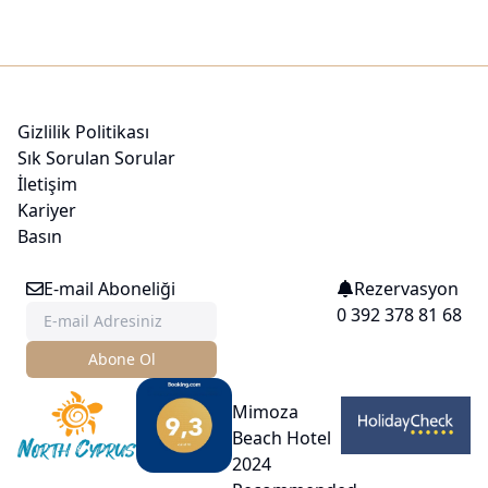
Gizlilik Politikası
Sık Sorulan Sorular
İletişim
Kariyer
Basın
E-mail Aboneliği
Rezervasyon
0 392 378 81 68
Abone Ol
Mimoza
Beach Hotel
2024